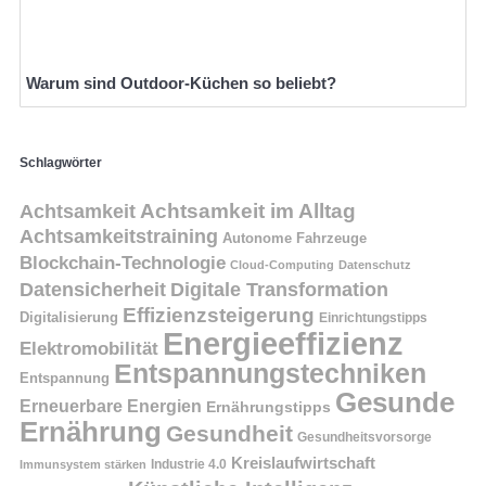
Warum sind Outdoor-Küchen so beliebt?
Schlagwörter
Achtsamkeit
Achtsamkeit im Alltag
Achtsamkeitstraining
Autonome Fahrzeuge
Blockchain-Technologie
Cloud-Computing
Datenschutz
Datensicherheit
Digitale Transformation
Effizienzsteigerung
Digitalisierung
Einrichtungstipps
Energieeffizienz
Elektromobilität
Entspannungstechniken
Entspannung
Gesunde
Erneuerbare Energien
Ernährungstipps
Ernährung
Gesundheit
Gesundheitsvorsorge
Kreislaufwirtschaft
Immunsystem stärken
Industrie 4.0