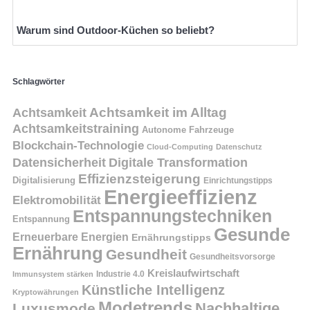
Warum sind Outdoor-Küchen so beliebt?
Schlagwörter
Achtsamkeit
Achtsamkeit im Alltag
Achtsamkeitstraining
Autonome Fahrzeuge
Blockchain-Technologie
Cloud-Computing
Datenschutz
Datensicherheit
Digitale Transformation
Effizienzsteigerung
Digitalisierung
Einrichtungstipps
Energieeffizienz
Elektromobilität
Entspannungstechniken
Entspannung
Gesunde
Erneuerbare Energien
Ernährungstipps
Ernährung
Gesundheit
Gesundheitsvorsorge
Kreislaufwirtschaft
Immunsystem stärken
Industrie 4.0
Künstliche Intelligenz
Kryptowährungen
Modetrends
Nachhaltige
Luxusmode