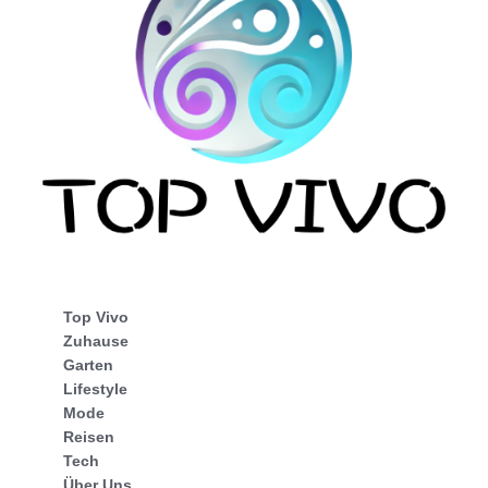
Top Vivo
Zuhause
Garten
Lifestyle
Mode
Reisen
Tech
Über Uns