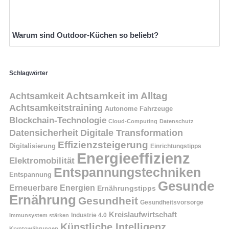
Warum sind Outdoor-Küchen so beliebt?
Schlagwörter
Achtsamkeit
Achtsamkeit im Alltag
Achtsamkeitstraining
Autonome Fahrzeuge
Blockchain-Technologie
Cloud-Computing
Datenschutz
Datensicherheit
Digitale Transformation
Effizienzsteigerung
Digitalisierung
Einrichtungstipps
Energieeffizienz
Elektromobilität
Entspannungstechniken
Entspannung
Gesunde
Erneuerbare Energien
Ernährungstipps
Ernährung
Gesundheit
Gesundheitsvorsorge
Kreislaufwirtschaft
Immunsystem stärken
Industrie 4.0
Künstliche Intelligenz
Kryptowährungen