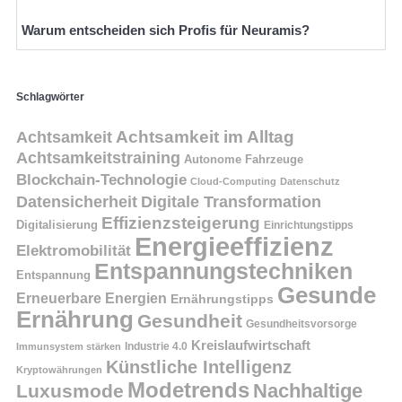
Warum entscheiden sich Profis für Neuramis?
Schlagwörter
Achtsamkeit
Achtsamkeit im Alltag
Achtsamkeitstraining
Autonome Fahrzeuge
Blockchain-Technologie
Cloud-Computing
Datenschutz
Datensicherheit
Digitale Transformation
Effizienzsteigerung
Digitalisierung
Einrichtungstipps
Energieeffizienz
Elektromobilität
Entspannungstechniken
Entspannung
Gesunde
Erneuerbare Energien
Ernährungstipps
Ernährung
Gesundheit
Gesundheitsvorsorge
Kreislaufwirtschaft
Immunsystem stärken
Industrie 4.0
Künstliche Intelligenz
Kryptowährungen
Modetrends
Nachhaltige
Luxusmode