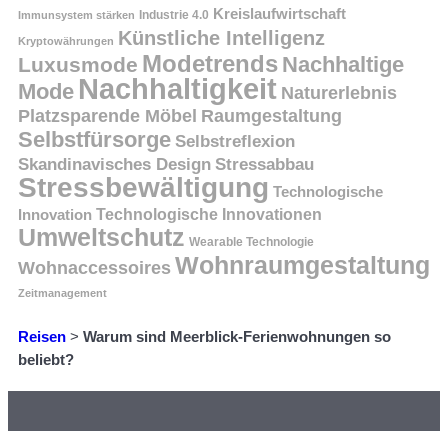
Kreislaufwirtschaft
Immunsystem stärken
Industrie 4.0
Künstliche Intelligenz
Kryptowährungen
Modetrends
Nachhaltige
Luxusmode
Nachhaltigkeit
Mode
Naturerlebnis
Platzsparende Möbel
Raumgestaltung
Selbstfürsorge
Selbstreflexion
Skandinavisches Design
Stressabbau
Stressbewältigung
Technologische
Innovation
Technologische Innovationen
Umweltschutz
Wearable Technologie
Wohnraumgestaltung
Wohnaccessoires
Zeitmanagement
Reisen
>
Warum sind Meerblick-Ferienwohnungen so
beliebt?