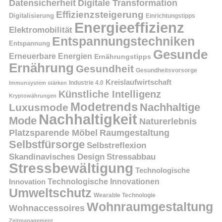
Datensicherheit
Digitale Transformation
Effizienzsteigerung
Digitalisierung
Einrichtungstipps
Energieeffizienz
Elektromobilität
Entspannungstechniken
Entspannung
Gesunde
Erneuerbare Energien
Ernährungstipps
Ernährung
Gesundheit
Gesundheitsvorsorge
Kreislaufwirtschaft
Immunsystem stärken
Industrie 4.0
Künstliche Intelligenz
Kryptowährungen
Modetrends
Nachhaltige
Luxusmode
Nachhaltigkeit
Mode
Naturerlebnis
Platzsparende Möbel
Raumgestaltung
Selbstfürsorge
Selbstreflexion
Skandinavisches Design
Stressabbau
Stressbewältigung
Technologische
Innovation
Technologische Innovationen
Umweltschutz
Wearable Technologie
Wohnraumgestaltung
Wohnaccessoires
Zeitmanagement