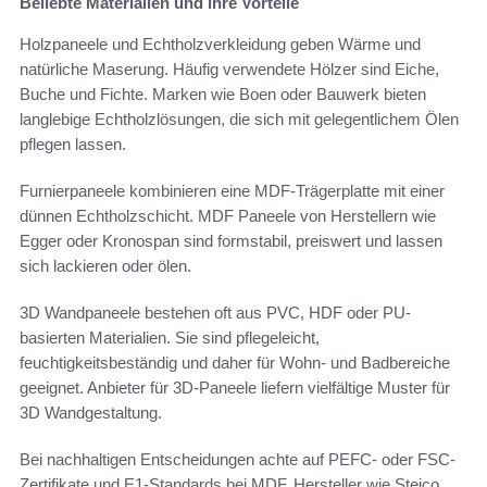
Beliebte Materialien und ihre Vorteile
Holzpaneele und Echtholzverkleidung geben Wärme und
natürliche Maserung. Häufig verwendete Hölzer sind Eiche,
Buche und Fichte. Marken wie Boen oder Bauwerk bieten
langlebige Echtholzlösungen, die sich mit gelegentlichem Ölen
pflegen lassen.
Furnierpaneele kombinieren eine MDF-Trägerplatte mit einer
dünnen Echtholzschicht. MDF Paneele von Herstellern wie
Egger oder Kronospan sind formstabil, preiswert und lassen
sich lackieren oder ölen.
3D Wandpaneele bestehen oft aus PVC, HDF oder PU-
basierten Materialien. Sie sind pflegeleicht,
feuchtigkeitsbeständig und daher für Wohn- und Badbereiche
geeignet. Anbieter für 3D-Paneele liefern vielfältige Muster für
3D Wandgestaltung.
Bei nachhaltigen Entscheidungen achte auf PEFC- oder FSC-
Zertifikate und E1-Standards bei MDF. Hersteller wie Steico,