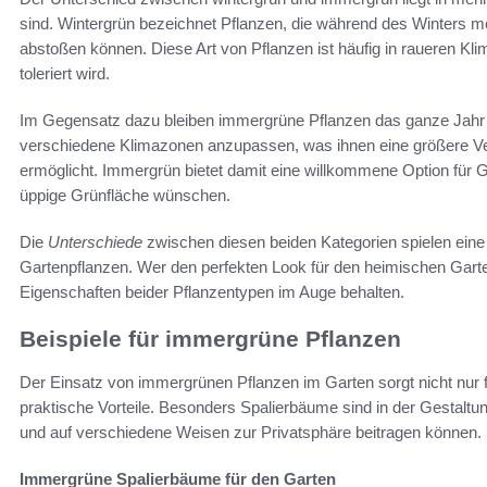
sind. Wintergrün bezeichnet Pflanzen, die während des Winters meis
abstoßen können. Diese Art von Pflanzen ist häufig in raueren Kli
toleriert wird.
Im Gegensatz dazu bleiben immergrüne Pflanzen das ganze Jahr üb
verschiedene Klimazonen anzupassen, was ihnen eine größere Ve
ermöglicht. Immergrün bietet damit eine willkommene Option für G
üppige Grünfläche wünschen.
Die
Unterschiede
zwischen diesen beiden Kategorien spielen eine 
Gartenpflanzen. Wer den perfekten Look für den heimischen Garten
Eigenschaften beider Pflanzentypen im Auge behalten.
Beispiele für immergrüne Pflanzen
Der Einsatz von immergrünen Pflanzen im Garten sorgt nicht nur für
praktische Vorteile. Besonders Spalierbäume sind in der Gestaltung
und auf verschiedene Weisen zur Privatsphäre beitragen können.
Immergrüne Spalierbäume für den Garten