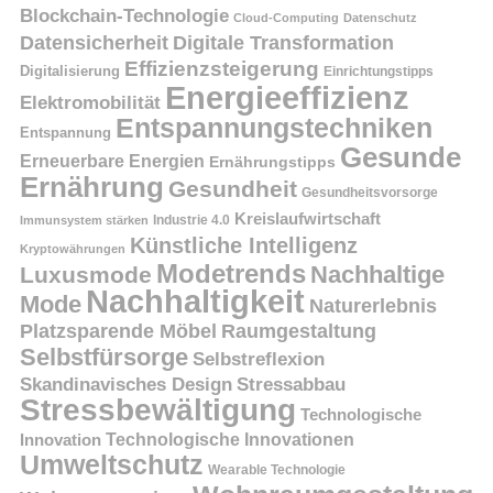
Blockchain-Technologie
Cloud-Computing
Datenschutz
Datensicherheit
Digitale Transformation
Effizienzsteigerung
Digitalisierung
Einrichtungstipps
Energieeffizienz
Elektromobilität
Entspannungstechniken
Entspannung
Gesunde
Erneuerbare Energien
Ernährungstipps
Ernährung
Gesundheit
Gesundheitsvorsorge
Kreislaufwirtschaft
Immunsystem stärken
Industrie 4.0
Künstliche Intelligenz
Kryptowährungen
Modetrends
Nachhaltige
Luxusmode
Nachhaltigkeit
Mode
Naturerlebnis
Platzsparende Möbel
Raumgestaltung
Selbstfürsorge
Selbstreflexion
Skandinavisches Design
Stressabbau
Stressbewältigung
Technologische
Innovation
Technologische Innovationen
Umweltschutz
Wearable Technologie