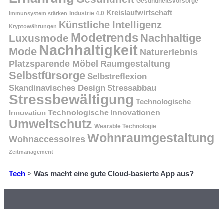
Gesundheitsvorsorge
Kreislaufwirtschaft
Immunsystem stärken
Industrie 4.0
Künstliche Intelligenz
Kryptowährungen
Modetrends
Nachhaltige
Luxusmode
Nachhaltigkeit
Mode
Naturerlebnis
Platzsparende Möbel
Raumgestaltung
Selbstfürsorge
Selbstreflexion
Skandinavisches Design
Stressabbau
Stressbewältigung
Technologische
Innovation
Technologische Innovationen
Umweltschutz
Wearable Technologie
Wohnraumgestaltung
Wohnaccessoires
Zeitmanagement
Tech
>
Was macht eine gute Cloud-basierte App aus?