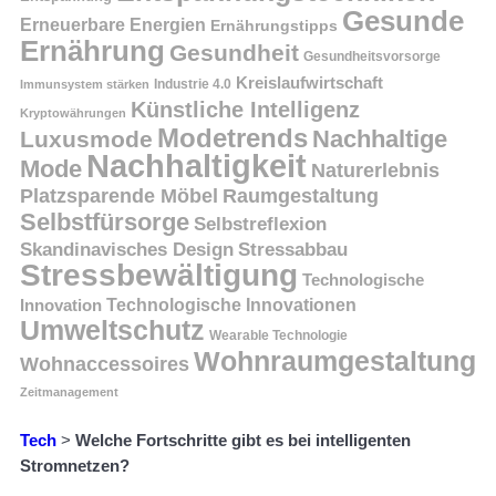
Gesunde
Erneuerbare Energien
Ernährungstipps
Ernährung
Gesundheit
Gesundheitsvorsorge
Kreislaufwirtschaft
Immunsystem stärken
Industrie 4.0
Künstliche Intelligenz
Kryptowährungen
Modetrends
Nachhaltige
Luxusmode
Nachhaltigkeit
Mode
Naturerlebnis
Platzsparende Möbel
Raumgestaltung
Selbstfürsorge
Selbstreflexion
Skandinavisches Design
Stressabbau
Stressbewältigung
Technologische
Innovation
Technologische Innovationen
Umweltschutz
Wearable Technologie
Wohnraumgestaltung
Wohnaccessoires
Zeitmanagement
Tech
>
Welche Fortschritte gibt es bei intelligenten
Stromnetzen?