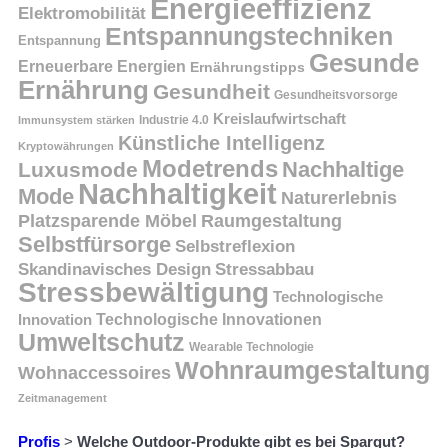
Energieeffizienz
Elektromobilität
Entspannungstechniken
Entspannung
Gesunde
Erneuerbare Energien
Ernährungstipps
Ernährung
Gesundheit
Gesundheitsvorsorge
Kreislaufwirtschaft
Immunsystem stärken
Industrie 4.0
Künstliche Intelligenz
Kryptowährungen
Modetrends
Nachhaltige
Luxusmode
Nachhaltigkeit
Mode
Naturerlebnis
Platzsparende Möbel
Raumgestaltung
Selbstfürsorge
Selbstreflexion
Skandinavisches Design
Stressabbau
Stressbewältigung
Technologische
Innovation
Technologische Innovationen
Umweltschutz
Wearable Technologie
Wohnraumgestaltung
Wohnaccessoires
Zeitmanagement
Profis
>
Welche Outdoor-Produkte gibt es bei Spargut?