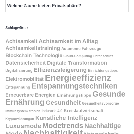
Welche Zäune bieten Privatsphäre?
Schlagwörter
Achtsamkeit
Achtsamkeit im Alltag
Achtsamkeitstraining
Autonome Fahrzeuge
Blockchain-Technologie
Cloud-Computing
Datenschutz
Datensicherheit
Digitale Transformation
Effizienzsteigerung
Digitalisierung
Einrichtungstipps
Energieeffizienz
Elektromobilität
Entspannungstechniken
Entspannung
Gesunde
Erneuerbare Energien
Ernährungstipps
Ernährung
Gesundheit
Gesundheitsvorsorge
Kreislaufwirtschaft
Immunsystem stärken
Industrie 4.0
Künstliche Intelligenz
Kryptowährungen
Modetrends
Nachhaltige
Luxusmode
Nachhaltigkeit
Mode