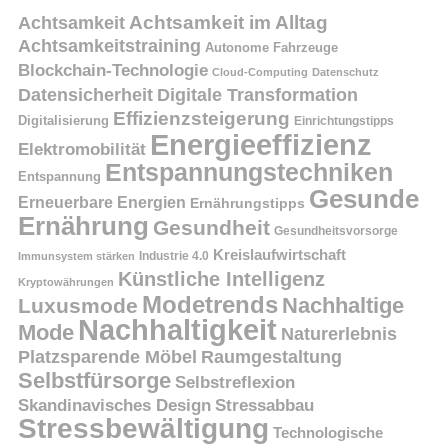
Achtsamkeit
Achtsamkeit im Alltag
Achtsamkeitstraining
Autonome Fahrzeuge
Blockchain-Technologie
Cloud-Computing
Datenschutz
Datensicherheit
Digitale Transformation
Effizienzsteigerung
Digitalisierung
Einrichtungstipps
Energieeffizienz
Elektromobilität
Entspannungstechniken
Entspannung
Gesunde
Erneuerbare Energien
Ernährungstipps
Ernährung
Gesundheit
Gesundheitsvorsorge
Kreislaufwirtschaft
Immunsystem stärken
Industrie 4.0
Künstliche Intelligenz
Kryptowährungen
Modetrends
Nachhaltige
Luxusmode
Nachhaltigkeit
Mode
Naturerlebnis
Platzsparende Möbel
Raumgestaltung
Selbstfürsorge
Selbstreflexion
Skandinavisches Design
Stressabbau
Stressbewältigung
Technologische