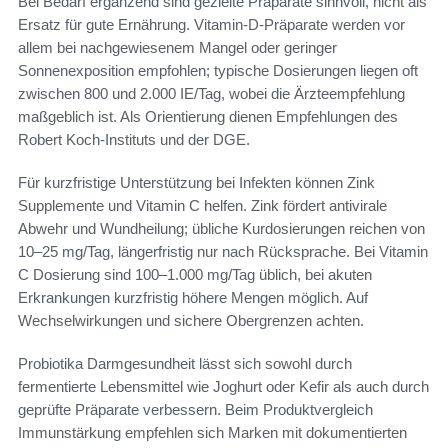
Bei Bedarf ergänzend sind gezielte Präparate sinnvoll, nicht als
Ersatz für gute Ernährung. Vitamin-D-Präparate werden vor
allem bei nachgewiesenem Mangel oder geringer
Sonnenexposition empfohlen; typische Dosierungen liegen oft
zwischen 800 und 2.000 IE/Tag, wobei die Ärzteempfehlung
maßgeblich ist. Als Orientierung dienen Empfehlungen des
Robert Koch-Instituts und der DGE.
Für kurzfristige Unterstützung bei Infekten können Zink
Supplemente und Vitamin C helfen. Zink fördert antivirale
Abwehr und Wundheilung; übliche Kurdosierungen reichen von
10–25 mg/Tag, längerfristig nur nach Rücksprache. Bei Vitamin
C Dosierung sind 100–1.000 mg/Tag üblich, bei akuten
Erkrankungen kurzfristig höhere Mengen möglich. Auf
Wechselwirkungen und sichere Obergrenzen achten.
Probiotika Darmgesundheit lässt sich sowohl durch
fermentierte Lebensmittel wie Joghurt oder Kefir als auch durch
geprüfte Präparate verbessern. Beim Produktvergleich
Immunstärkung empfehlen sich Marken mit dokumentierten