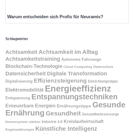
Warum entscheiden sich Profis für Neuramis?
Schlagwörter
Achtsamkeit
Achtsamkeit im Alltag
Achtsamkeitstraining
Autonome Fahrzeuge
Blockchain-Technologie
Cloud-Computing
Datenschutz
Datensicherheit
Digitale Transformation
Effizienzsteigerung
Digitalisierung
Einrichtungstipps
Energieeffizienz
Elektromobilität
Entspannungstechniken
Entspannung
Gesunde
Erneuerbare Energien
Ernährungstipps
Ernährung
Gesundheit
Gesundheitsvorsorge
Kreislaufwirtschaft
Immunsystem stärken
Industrie 4.0
Künstliche Intelligenz
Kryptowährungen