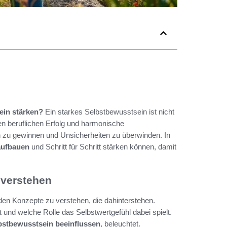
ein stärken?
Ein starkes Selbstbewusstsein ist nicht
en beruflichen Erfolg und harmonische
 zu gewinnen und Unsicherheiten zu überwinden. In
aufbauen
und Schritt für Schritt stärken können, damit
 verstehen
den Konzepte zu verstehen, die dahinterstehen.
t und welche Rolle das Selbstwertgefühl dabei spielt.
bstbewusstsein beeinflussen
, beleuchtet.