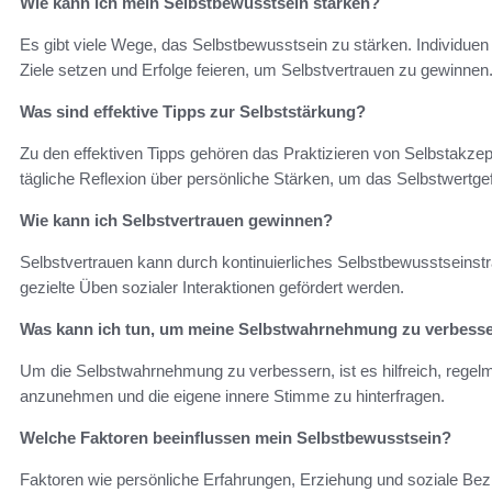
Wie kann ich mein Selbstbewusstsein stärken?
Es gibt viele Wege, das Selbstbewusstsein zu stärken. Individuen
Ziele setzen und Erfolge feieren, um Selbstvertrauen zu gewinnen
Was sind effektive Tipps zur Selbststärkung?
Zu den effektiven Tipps gehören das Praktizieren von Selbstakze
tägliche Reflexion über persönliche Stärken, um das Selbstwertgef
Wie kann ich Selbstvertrauen gewinnen?
Selbstvertrauen kann durch kontinuierliches Selbstbewusstseinst
gezielte Üben sozialer Interaktionen gefördert werden.
Was kann ich tun, um meine Selbstwahrnehmung zu verbess
Um die Selbstwahrnehmung zu verbessern, ist es hilfreich, regel
anzunehmen und die eigene innere Stimme zu hinterfragen.
Welche Faktoren beeinflussen mein Selbstbewusstsein?
Faktoren wie persönliche Erfahrungen, Erziehung und soziale Bez