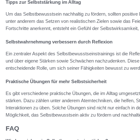
Tipps zur Selbststärkung im Alltag
Um das Selbstbewusstsein nachhaltig zu fördern, sollten positi
unter anderem das Setzen von realistischen Zielen sowie das Feie
Fortschritte anerkennt, entsteht ein Gefühl der Selbstwirksamkeit,
Selbstwahrnehmung verbessern durch Reflexion
Ein zentraler Aspekt des Selbstbewusstseinstrainings ist die Refle
und über eigene Stärken sowie Schwächen nachzudenken. Dies
entscheidende Rolle, um sich seiner Fähigkeiten bewusst zu werden
Praktische Übungen für mehr Selbstsicherheit
Es gibt verschiedene praktische Übungen, die im Alltag umgeset
stärken. Dazu zählen unter anderem Atemtechniken, die helfen, S
Interaktionen zu üben. Solche Übungen sind nicht nur einfach in de
Möglichkeit, das Selbstbewusstsein aktiv zu fördern und nachhal
FAQ