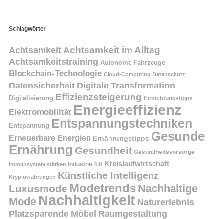
Schlagwörter
Achtsamkeit
Achtsamkeit im Alltag
Achtsamkeitstraining
Autonome Fahrzeuge
Blockchain-Technologie
Cloud-Computing
Datenschutz
Datensicherheit
Digitale Transformation
Effizienzsteigerung
Digitalisierung
Einrichtungstipps
Energieeffizienz
Elektromobilität
Entspannungstechniken
Entspannung
Gesunde
Erneuerbare Energien
Ernährungstipps
Ernährung
Gesundheit
Gesundheitsvorsorge
Kreislaufwirtschaft
Immunsystem stärken
Industrie 4.0
Künstliche Intelligenz
Kryptowährungen
Modetrends
Nachhaltige
Luxusmode
Nachhaltigkeit
Mode
Naturerlebnis
Platzsparende Möbel
Raumgestaltung