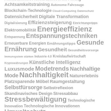
Achtsamkeitstraining
Autonome Fahrzeuge
Blockchain-Technologie
Cloud-Computing
Datenschutz
Datensicherheit
Digitale Transformation
Effizienzsteigerung
Digitalisierung
Einrichtungstipps
Energieeffizienz
Elektromobilität
Entspannungstechniken
Entspannung
Gesunde
Erneuerbare Energien
Ernährungstipps
Ernährung
Gesundheit
Gesundheitsvorsorge
Kreislaufwirtschaft
Immunsystem stärken
Industrie 4.0
Künstliche Intelligenz
Kryptowährungen
Modetrends
Nachhaltige
Luxusmode
Nachhaltigkeit
Mode
Naturerlebnis
Platzsparende Möbel
Raumgestaltung
Selbstfürsorge
Selbstreflexion
Skandinavisches Design
Stressabbau
Stressbewältigung
Technologische
Innovation
Technologische Innovationen