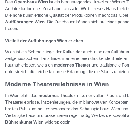
Das
Opernhaus Wien
ist ein herausragendes Juwel der Wiener T
Architektur lockt es Zuschauer aus aller Welt. Dieses Haus biete
Die hohe künstlerische Qualität der Produktionen macht das Ope
Aufführungen Wien
. Die Zuschauer können sich auf eine spann
freuen.
Vielfalt der Aufführungen Wien erleben
Wien ist ein Schmelztiegel der Kultur, der auch in seinen Aufführu
zeitgenössischem Tanz findet man eine beeindruckende Breite an
hautnah erleben, wie sich
modernes Theater
und traditionelle For
unterstreicht die reiche kulturelle Erfahrung, die die Stadt zu bieten
Moderne Theatererlebnisse in Wien
In Wien blüht das
modernes Theater
in seiner vollen Pracht und
Theatererlebnisse. Inszenierungen, die mit innovativen Konzepte
breites Publikum an. Insbesondere das Schauspielhaus Wien und b
Vielfältigkeit aus und präsentieren regelmäßig Werke, die sowohl
Bühnenkunst Wien
widerspiegeln.