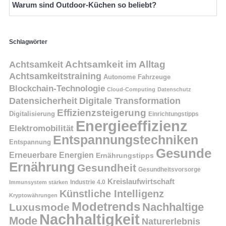
Warum sind Outdoor-Küchen so beliebt?
Schlagwörter
Achtsamkeit
Achtsamkeit im Alltag
Achtsamkeitstraining
Autonome Fahrzeuge
Blockchain-Technologie
Cloud-Computing
Datenschutz
Datensicherheit
Digitale Transformation
Effizienzsteigerung
Digitalisierung
Einrichtungstipps
Energieeffizienz
Elektromobilität
Entspannungstechniken
Entspannung
Gesunde
Erneuerbare Energien
Ernährungstipps
Ernährung
Gesundheit
Gesundheitsvorsorge
Kreislaufwirtschaft
Immunsystem stärken
Industrie 4.0
Künstliche Intelligenz
Kryptowährungen
Modetrends
Nachhaltige
Luxusmode
Nachhaltigkeit
Mode
Naturerlebnis