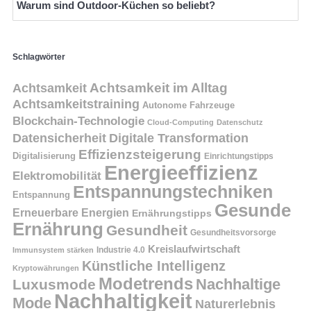
Warum sind Outdoor-Küchen so beliebt?
Schlagwörter
Achtsamkeit
Achtsamkeit im Alltag
Achtsamkeitstraining
Autonome Fahrzeuge
Blockchain-Technologie
Cloud-Computing
Datenschutz
Datensicherheit
Digitale Transformation
Effizienzsteigerung
Digitalisierung
Einrichtungstipps
Energieeffizienz
Elektromobilität
Entspannungstechniken
Entspannung
Gesunde
Erneuerbare Energien
Ernährungstipps
Ernährung
Gesundheit
Gesundheitsvorsorge
Kreislaufwirtschaft
Immunsystem stärken
Industrie 4.0
Künstliche Intelligenz
Kryptowährungen
Modetrends
Nachhaltige
Luxusmode
Nachhaltigkeit
Mode
Naturerlebnis