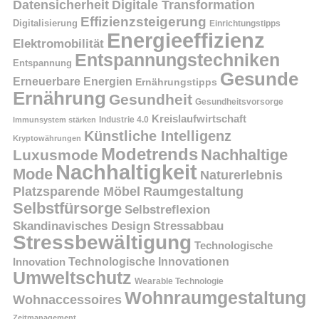
Datensicherheit
Digitale Transformation
Effizienzsteigerung
Digitalisierung
Einrichtungstipps
Energieeffizienz
Elektromobilität
Entspannungstechniken
Entspannung
Gesunde
Erneuerbare Energien
Ernährungstipps
Ernährung
Gesundheit
Gesundheitsvorsorge
Kreislaufwirtschaft
Immunsystem stärken
Industrie 4.0
Künstliche Intelligenz
Kryptowährungen
Modetrends
Nachhaltige
Luxusmode
Nachhaltigkeit
Mode
Naturerlebnis
Platzsparende Möbel
Raumgestaltung
Selbstfürsorge
Selbstreflexion
Skandinavisches Design
Stressabbau
Stressbewältigung
Technologische
Innovation
Technologische Innovationen
Umweltschutz
Wearable Technologie
Wohnraumgestaltung
Wohnaccessoires
Zeitmanagement