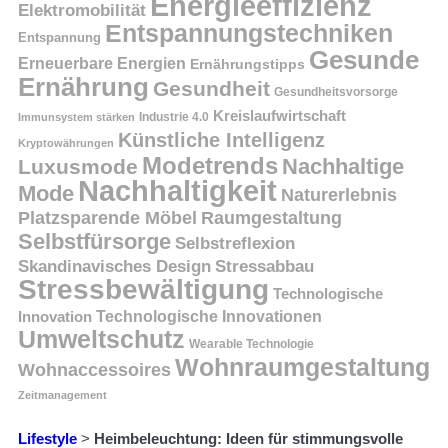
Energieeffizienz
Elektromobilität
Entspannungstechniken
Entspannung
Gesunde
Erneuerbare Energien
Ernährungstipps
Ernährung
Gesundheit
Gesundheitsvorsorge
Kreislaufwirtschaft
Immunsystem stärken
Industrie 4.0
Künstliche Intelligenz
Kryptowährungen
Modetrends
Nachhaltige
Luxusmode
Nachhaltigkeit
Mode
Naturerlebnis
Platzsparende Möbel
Raumgestaltung
Selbstfürsorge
Selbstreflexion
Skandinavisches Design
Stressabbau
Stressbewältigung
Technologische
Innovation
Technologische Innovationen
Umweltschutz
Wearable Technologie
Wohnraumgestaltung
Wohnaccessoires
Zeitmanagement
Lifestyle
>
Heimbeleuchtung: Ideen für stimmungsvolle