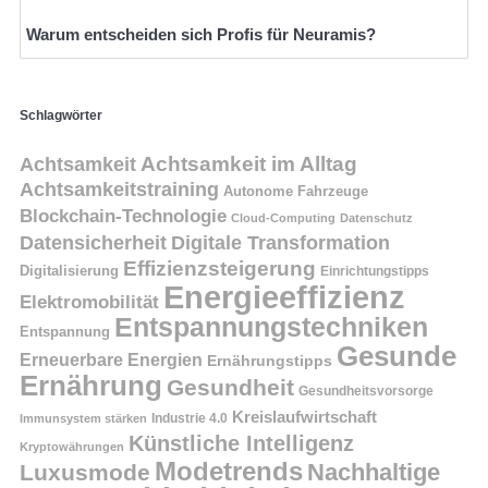
Warum entscheiden sich Profis für Neuramis?
Schlagwörter
Achtsamkeit
Achtsamkeit im Alltag
Achtsamkeitstraining
Autonome Fahrzeuge
Blockchain-Technologie
Cloud-Computing
Datenschutz
Datensicherheit
Digitale Transformation
Effizienzsteigerung
Digitalisierung
Einrichtungstipps
Energieeffizienz
Elektromobilität
Entspannungstechniken
Entspannung
Gesunde
Erneuerbare Energien
Ernährungstipps
Ernährung
Gesundheit
Gesundheitsvorsorge
Kreislaufwirtschaft
Immunsystem stärken
Industrie 4.0
Künstliche Intelligenz
Kryptowährungen
Modetrends
Nachhaltige
Luxusmode