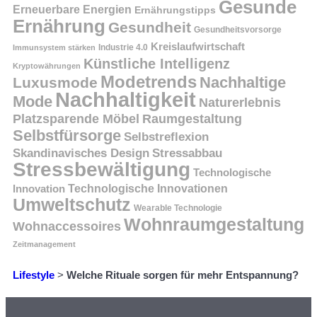
Gesunde
Erneuerbare Energien
Ernährungstipps
Ernährung
Gesundheit
Gesundheitsvorsorge
Kreislaufwirtschaft
Immunsystem stärken
Industrie 4.0
Künstliche Intelligenz
Kryptowährungen
Modetrends
Nachhaltige
Luxusmode
Nachhaltigkeit
Mode
Naturerlebnis
Platzsparende Möbel
Raumgestaltung
Selbstfürsorge
Selbstreflexion
Skandinavisches Design
Stressabbau
Stressbewältigung
Technologische
Innovation
Technologische Innovationen
Umweltschutz
Wearable Technologie
Wohnraumgestaltung
Wohnaccessoires
Zeitmanagement
Lifestyle
>
Welche Rituale sorgen für mehr Entspannung?