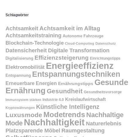
Schlagwörter
Achtsamkeit
Achtsamkeit im Alltag
Achtsamkeitstraining
Autonome Fahrzeuge
Blockchain-Technologie
Cloud-Computing
Datenschutz
Datensicherheit
Digitale Transformation
Effizienzsteigerung
Digitalisierung
Einrichtungstipps
Energieeffizienz
Elektromobilität
Entspannungstechniken
Entspannung
Gesunde
Erneuerbare Energien
Ernährungstipps
Ernährung
Gesundheit
Gesundheitsvorsorge
Kreislaufwirtschaft
Immunsystem stärken
Industrie 4.0
Künstliche Intelligenz
Kryptowährungen
Modetrends
Nachhaltige
Luxusmode
Nachhaltigkeit
Mode
Naturerlebnis
Platzsparende Möbel
Raumgestaltung