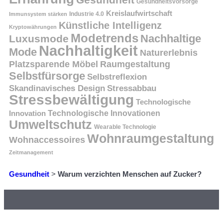
Gesundheitsvorsorge
Kreislaufwirtschaft
Immunsystem stärken
Industrie 4.0
Künstliche Intelligenz
Kryptowährungen
Modetrends
Nachhaltige
Luxusmode
Nachhaltigkeit
Mode
Naturerlebnis
Platzsparende Möbel
Raumgestaltung
Selbstfürsorge
Selbstreflexion
Skandinavisches Design
Stressabbau
Stressbewältigung
Technologische
Innovation
Technologische Innovationen
Umweltschutz
Wearable Technologie
Wohnraumgestaltung
Wohnaccessoires
Zeitmanagement
Gesundheit
>
Warum verzichten Menschen auf Zucker?